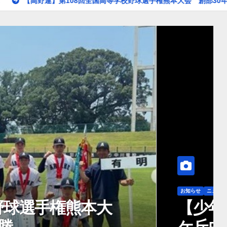
連】第108回全国高等学校野球選手権熊本大会 創部30年有明高校悲願
ネクサス球磨」が優勝！錦
州大会へ