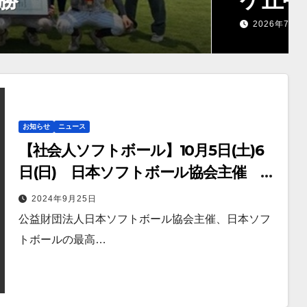
お知らせ
ニュース
【社会人ソフトボール】10月5日(土)6
日(日) 日本ソフトボール協会主催 男
子日本リーグ第4節が水俣で開催！
2024年9月25日
公益財団法人日本ソフトボール協会主催、日本ソフ
トボールの最高…