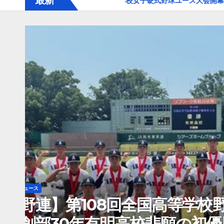
最新
nts第１５回記念：全国高等学校女子硬式野球ユース大会開幕
【高野
お知らせ
ニュース
【少年】中体連県大会「
ケ丘中学校が準優勝！九