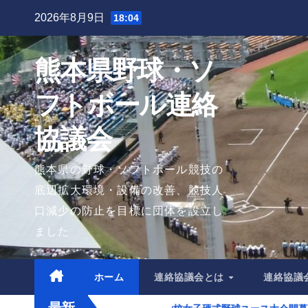
Skip
2026年8月9日
18:04
to
content
熊本県野球・ソ
フトボール連絡
協議会
熊本県の野球・ソフトボール競技の
底辺拡大環境・設備の改善、競技人
口減少の防止を目標に団体を設立し
ました
ホーム
連絡協議会とは
連絡協議