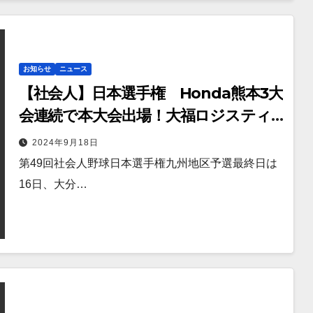
お知らせ
ニュース
【社会人】日本選手権 Honda熊本3大
会連続で本大会出場！大福ロジスティ
クスも健闘！！
2024年9月18日
第49回社会人野球日本選手権九州地区予選最終日は
16日、大分…