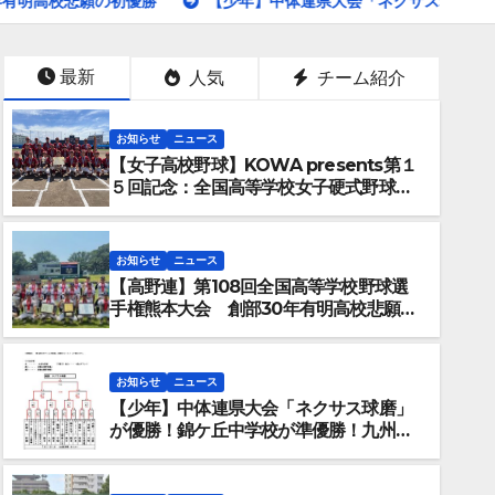
の初優勝
【少年】中体連県大会「ネクサス球磨」が優勝！錦ケ
最新
人気
チーム紹介
お知らせ
ニュース
【女子高校野球】KOWA presents第１
５回記念：全国高等学校女子硬式野球ユ
ース大会開幕
お知らせ
ニュース
【高野連】第108回全国高等学校野球選
手権熊本大会 創部30年有明高校悲願の
初優勝
お知らせ
ニュース
【少年】中体連県大会「ネクサス球磨」
お知らせ
ニュース
が優勝！錦ケ丘中学校が準優勝！九州大
【一般】第70回熊本市民早起
会へ
がチャンピオンシップ初優勝