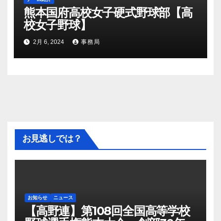
熊本国府高校女子硬式野球部【高
校女子野球】
2月 6, 2024
事務局
お見逃しでは？
お知らせ
ニュース
【高野連】第108回全国高等学校