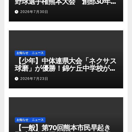
野球選手権熊本大会 創部30年有
明高校悲願の初優勝
2026年7月30日
お知らせ
ニュース
【少年】中体連県大会「ネクサス
球磨」が優勝！錦ケ丘中学校が準
優勝！九州大会へ
2026年7月23日
お知らせ
ニュース
【一般】第70回熊本市民早起き