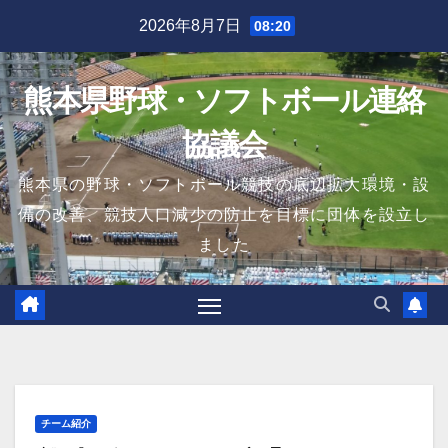
Skip
2026年8月7日
08:20
to
content
熊本県野球・ソフトボール連絡
協議会
熊本県の野球・ソフトボール競技の底辺拡大環境・設
備の改善、競技人口減少の防止を目標に団体を設立し
ました
チーム紹介