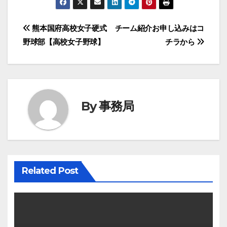
投
熊本国府高校女子硬式
チーム紹介お申し込みはコ
野球部【高校女子野球】
チラから
稿
ナ
ビ
By
事務局
ゲ
ー
シ
Related Post
ョ
ン