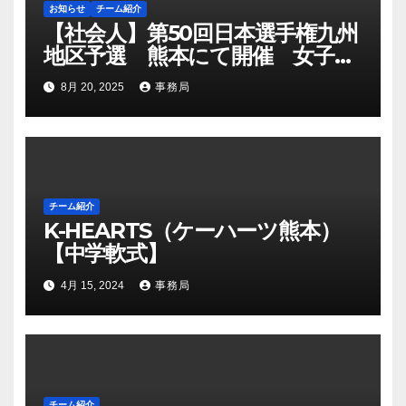
お知らせ
チーム紹介
【社会人】第50回日本選手権九州
地区予選 熊本にて開催 女子高
校野球の招待試合も開催
8月 20, 2025
事務局
チーム紹介
K-HEARTS（ケーハーツ熊本）
【中学軟式】
4月 15, 2024
事務局
チーム紹介