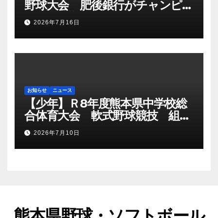
野球大会 肥後銀行がチャンピオ
ンシップ初優勝
2026年7月16日
お知らせ
ニュース
【少年】Ｒ8年度熊本県中学校総
合体育大会 軟式野球競技 組み
合わせ
2026年7月10日
熊本県野球・ソフトボール