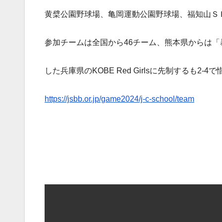
黄檗公園野球場、亀岡運動公園野球場、福知山Ｓ
参加チームは全国から46チーム、熊本県からは「
した兵庫県のKOBE Red Girlsに先制するも2
https://jsbb.or.jp/game2024/j-c-school/team