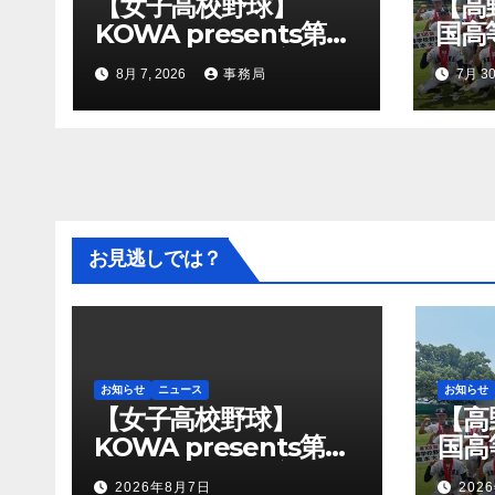
【女子高校野球】
【高
KOWA presents第１
国高
５回記念：全国高等学
熊本
8月 7, 2026
事務局
7月 30
校女子硬式野球ユース
明高
大会開幕
お見逃しでは？
お知らせ
ニュース
お知らせ
【女子高校野球】
【高
KOWA presents第１
国高
５回記念：全国高等学
熊本
2026年8月7日
202