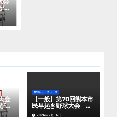
大会
が優
が準
お知らせ
ニュース
大会
【一般】第70回熊本市
が優
民早起き野球大会 肥
が準
後銀行がチャンピオン
2026年7月16日