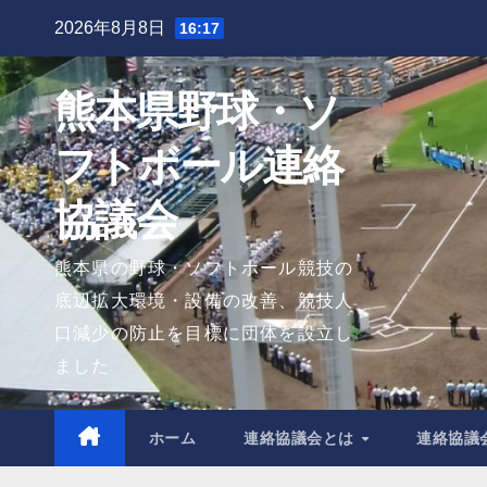
Skip
2026年8月8日
16:17
to
content
熊本県野球・ソ
フトボール連絡
協議会
熊本県の野球・ソフトボール競技の
底辺拡大環境・設備の改善、競技人
口減少の防止を目標に団体を設立し
ました
ホーム
連絡協議会とは
連絡協議