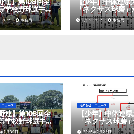
野連】第108回全
【少年】中体連県
等学校野球選手権
「ネクサス球磨」
大会 創部30年有
勝！錦ケ丘中学校
, 2026
事務局
7月 23, 2026
事務局
校悲願の初優勝
優勝！九州大会へ
ニュース
お知らせ
ニュース
野連】第108回全
【少年】中体連県
等学校野球選手権
「ネクサス球磨」
大会 創部30年有
勝！錦ケ丘中学校
6年7月30日
2026年7月23日