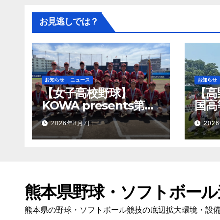
お見逃しでは？
お知らせ
ニュース
お知らせ
【女子高校野球】
【高
KOWA presents第１
国高
５回記念：全国高等学
熊本
2026年8月7日
202
校女子硬式野球ユース
明高
大会開幕
熊本県野球・ソフトボール
熊本県の野球・ソフトボール競技の底辺拡大環境・設