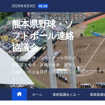
Skip
2026年8月9日
00:29
to
content
熊本県野球・ソ
フトボール連絡
協議会
熊本県の野球・ソフトボール競技の
底辺拡大環境・設備の改善、競技人
口減少の防止を目標に団体を設立し
ました
ホーム
連絡協議会とは
連絡協議