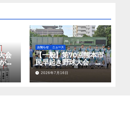
お知らせ
ニュース
大会
【一般】第70回熊本市
が優
民早起き野球大会 肥
が準
後銀行がチャンピオン
2026年7月16日
シップ初優勝