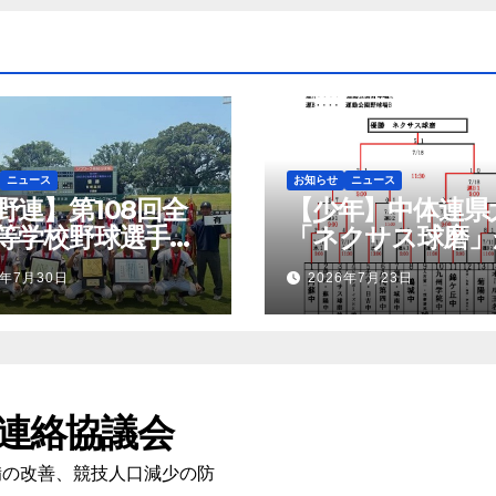
ニュース
お知らせ
ニュース
野連】第108回全
【少年】中体連県
等学校野球選手権
「ネクサス球磨」
大会 創部30年有
勝！錦ケ丘中学校
6年7月30日
2026年7月23日
校悲願の初優勝
優勝！九州大会へ
連絡協議会
備の改善、競技人口減少の防