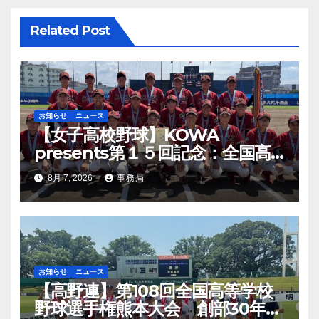
ン
Related Post
お知らせ
ニュース
【女子高校野球】KOWA
presents第１５回記念：全国高
等学校女子硬式野球ユース大会開
8月 7, 2026
事務局
幕
お知らせ
ニュース
【高野連】第108回全国高等学校
野球選手権熊本大会 創部30年有