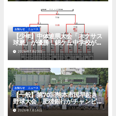
お知らせ
ニュース
【少年】中体連県大会「ネクサス
球磨」が優勝！錦ケ丘中学校が準
優勝！九州大会へ
2026年7月23日
お知らせ
ニュース
【一般】第70回熊本市民早起き
野球大会 肥後銀行がチャンピオ
ンシップ初優勝
2026年7月16日