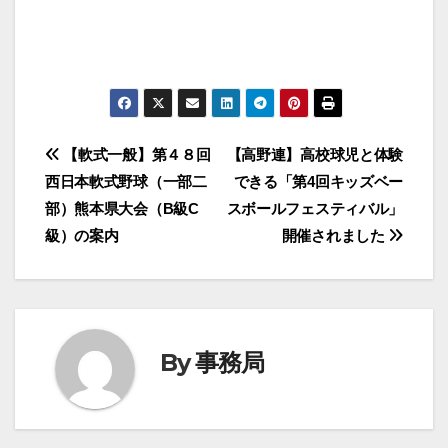
投
【軟式一般】第４８回
【高野連】高校球児と体験
西日本軟式野球（一部二
できる「第4回キッズベー
稿
部）熊本県大会（B級C
スボールフェスティバル」
ナ
級）の案内
開催されました
ビ
ゲ
ー
By
事務局
シ
ョ