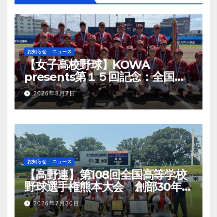
お知らせ
ニュース
【女子高校野球】KOWA
presents第１５回記念：全国高
等学校女子硬式野球ユース大会開
2026年8月7日
幕
お知らせ
ニュース
【高野連】第108回全国高等学校
野球選手権熊本大会 創部30年有
明高校悲願の初優勝
2026年7月30日