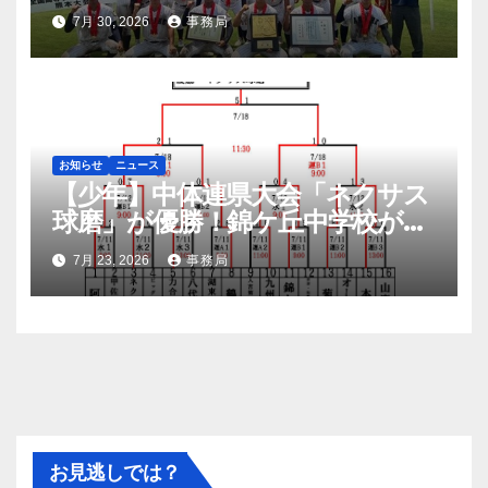
明高校悲願の初優勝
7月 30, 2026
事務局
お知らせ
ニュース
【少年】中体連県大会「ネクサス
球磨」が優勝！錦ケ丘中学校が準
優勝！九州大会へ
7月 23, 2026
事務局
お見逃しでは？