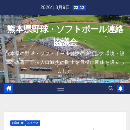
Skip
2026年8月9日
23:12
to
content
熊本県野球・ソフトボール連絡
協議会
熊本県の野球・ソフトボール競技の底辺拡大環境・設
備の改善、競技人口減少の防止を目標に団体を設立し
ました
お知らせ
ニュース