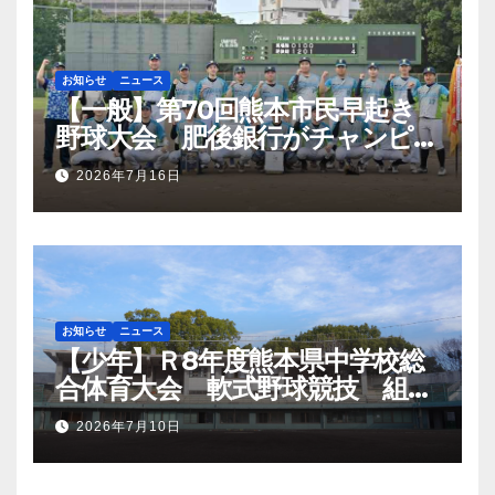
お知らせ
ニュース
【一般】第70回熊本市民早起き
野球大会 肥後銀行がチャンピオ
ンシップ初優勝
2026年7月16日
お知らせ
ニュース
【少年】Ｒ8年度熊本県中学校総
合体育大会 軟式野球競技 組み
合わせ
2026年7月10日