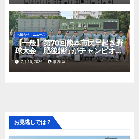
お知らせ
ニュース
【一般】第70回熊本市民早起き野
球大会 肥後銀行がチャンピオン
シップ初優勝
7月 16, 2026
事務局
お見逃しでは？