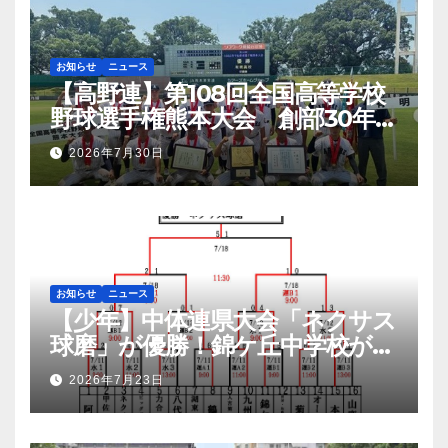
お知らせ
ニュース
【高野連】第108回全国高等学校
野球選手権熊本大会 創部30年有
明高校悲願の初優勝
2026年7月30日
お知らせ
ニュース
【少年】中体連県大会「ネクサス
球磨」が優勝！錦ケ丘中学校が準
優勝！九州大会へ
2026年7月23日