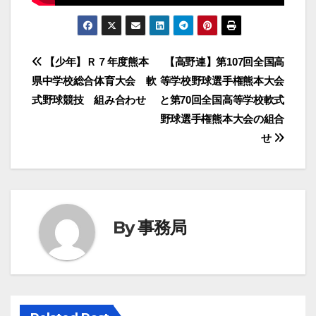
投
【少年】Ｒ７年度熊本
【高野連】第107回全国高
県中学校総合体育大会 軟
等学校野球選手権熊本大会
稿
式野球競技 組み合わせ
と第70回全国高等学校軟式
ナ
野球選手権熊本大会の組合
せ
ビ
ゲ
ー
By
事務局
シ
ョ
ン