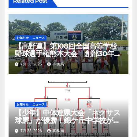
Related Post
お知らせ
ニュース
【高野連】第108回全国高等学校
野球選手権熊本大会 創部30年有
明高校悲願の初優勝
7月 30, 2026
事務局
お知らせ
ニュース
【少年】中体連県大会「ネクサス
球磨」が優勝！錦ケ丘中学校が準
優勝！九州大会へ
7月 23, 2026
事務局