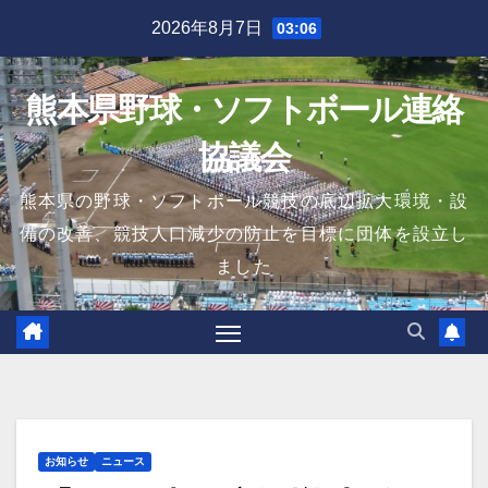
Skip
2026年8月7日
03:06
to
content
熊本県野球・ソフトボール連絡
協議会
熊本県の野球・ソフトボール競技の底辺拡大環境・設
備の改善、競技人口減少の防止を目標に団体を設立し
ました
お知らせ
ニュース