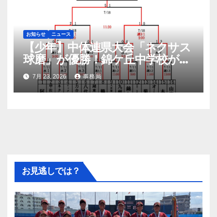
お知らせ
ニュース
【少年】中体連県大会「ネクサス
球磨」が優勝！錦ケ丘中学校が準
優勝！九州大会へ
7月 23, 2026
事務局
お見逃しでは？