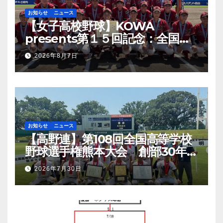
お知らせ
ニュース
【女子高校野球】KOWA
presents第１５回記念：全国高
等学校女子硬式野球ユース大会開
2026年8月7日
幕
お知らせ
ニュース
【高野連】第108回全国高等学校
野球選手権熊本大会 創部30年有
明高校悲願の初優勝
2026年7月30日