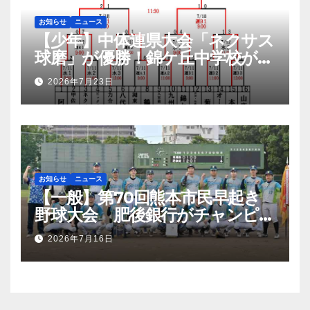
お知らせ
ニュース
【少年】中体連県大会「ネクサス
球磨」が優勝！錦ケ丘中学校が準
優勝！九州大会へ
2026年7月23日
お知らせ
ニュース
【一般】第70回熊本市民早起き
野球大会 肥後銀行がチャンピオ
ンシップ初優勝
2026年7月16日