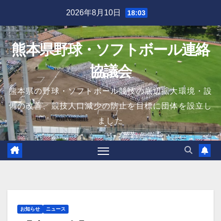
Skip
2026年8月10日
18:03
to
content
熊本県野球・ソフトボール連絡
協議会
熊本県の野球・ソフトボール競技の底辺拡大環境・設
備の改善、競技人口減少の防止を目標に団体を設立し
ました
お知らせ
ニュース