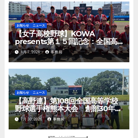
お知らせ
ニュース
【女子高校野球】KOWA
presents第１５回記念：全国高
等学校女子硬式野球ユース大会開
8月 7, 2026
事務局
幕
お知らせ
ニュース
【高野連】第108回全国高等学校
野球選手権熊本大会 創部30年有
明高校悲願の初優勝
7月 30, 2026
事務局