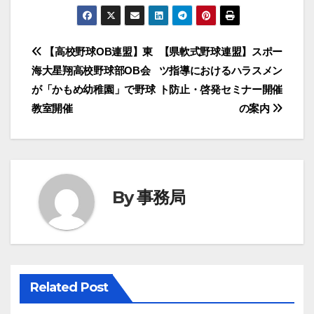
投
【高校野球OB連盟】東
【県軟式野球連盟】スポー
海大星翔高校野球部OB会
ツ指導におけるハラスメン
稿
が「かもめ幼稚園」で野球
ト防止・啓発セミナー開催
ナ
教室開催
の案内
ビ
ゲ
ー
By
事務局
シ
ョ
ン
Related Post