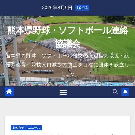
Skip
2026年8月9日
16:14
to
content
熊本県野球・ソフトボール連絡
協議会
熊本県の野球・ソフトボール競技の底辺拡大環境・設
備の改善、競技人口減少の防止を目標に団体を設立し
ました
お知らせ
ニュース