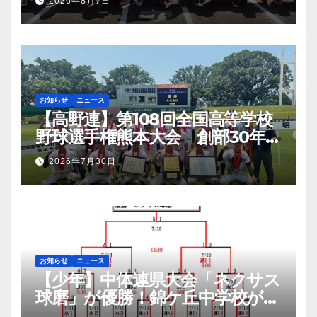
2026年8月7日
幕
お知らせ
ニュース
【高野連】第108回全国高等学校
野球選手権熊本大会 創部30年有
明高校悲願の初優勝
2026年7月30日
お知らせ
ニュース
【少年】中体連県大会「ネクサス
球磨」が優勝！錦ケ丘中学校が準
優勝！九州大会へ