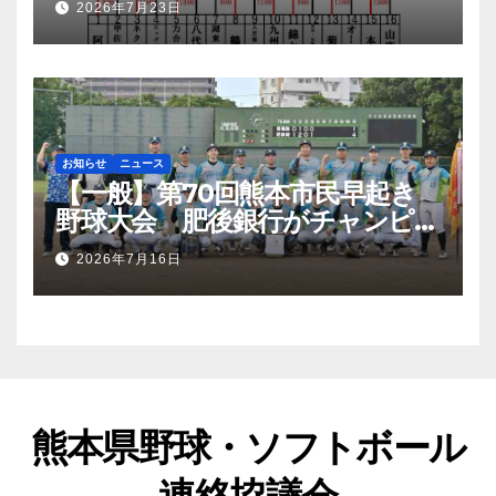
2026年7月23日
お知らせ
ニュース
【一般】第70回熊本市民早起き
野球大会 肥後銀行がチャンピオ
ンシップ初優勝
2026年7月16日
熊本県野球・ソフトボール