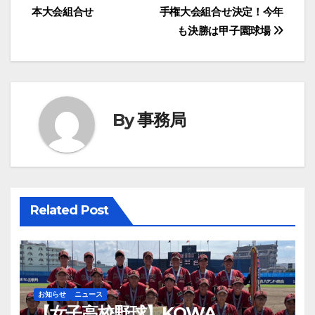
稿
本大会組合せ
手権大会組合せ決定！今年
ナ
も決勝は甲子園球場
ビ
ゲ
ー
By
事務局
シ
ョ
ン
Related Post
お知らせ
ニュース
【女子高校野球】KOWA