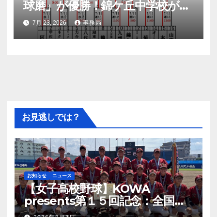
球磨」が優勝！錦ケ丘中学校が準
優勝！九州大会へ
7月 23, 2026
事務局
お見逃しでは？
お知らせ
ニュース
【女子高校野球】KOWA
presents第１５回記念：全国高
等学校女子硬式野球ユース大会開