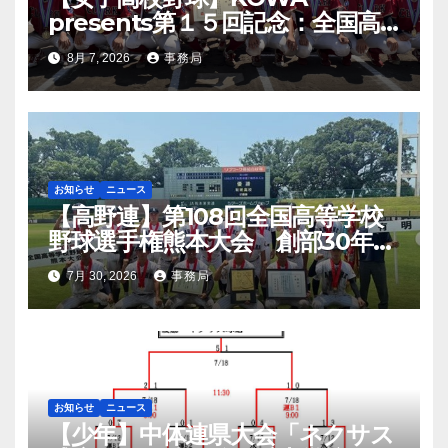
presents第１５回記念：全国高
等学校女子硬式野球ユース大会開
8月 7, 2026
事務局
幕
お知らせ
ニュース
【高野連】第108回全国高等学校
野球選手権熊本大会 創部30年有
明高校悲願の初優勝
7月 30, 2026
事務局
お知らせ
ニュース
【少年】中体連県大会「ネクサス