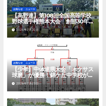
お知らせ
ニュース
【高野連】第108回全国高等学校
野球選手権熊本大会 創部30年有
明高校悲願の初優勝
2026年7月30日
お知らせ
ニュース
【少年】中体連県大会「ネクサス
球磨」が優勝！錦ケ丘中学校が準
優勝！九州大会へ
2026年7月23日