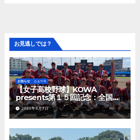
お見逃しでは？
お知らせ
ニュース
【女子高校野球】KOWA
presents第１５回記念：全国高
等学校女子硬式野球ユース大会開
2026年8月7日
幕