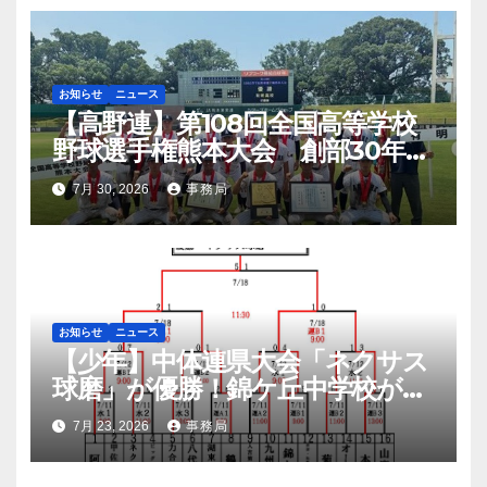
お知らせ
ニュース
【高野連】第108回全国高等学校
野球選手権熊本大会 創部30年有
明高校悲願の初優勝
7月 30, 2026
事務局
お知らせ
ニュース
【少年】中体連県大会「ネクサス
球磨」が優勝！錦ケ丘中学校が準
優勝！九州大会へ
7月 23, 2026
事務局