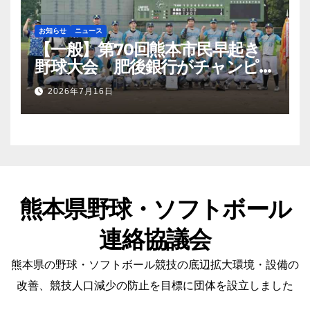
お知らせ
ニュース
【一般】第70回熊本市民早起き
野球大会 肥後銀行がチャンピオ
ンシップ初優勝
2026年7月16日
熊本県野球・ソフトボール
連絡協議会
熊本県の野球・ソフトボール競技の底辺拡大環境・設備の
改善、競技人口減少の防止を目標に団体を設立しました