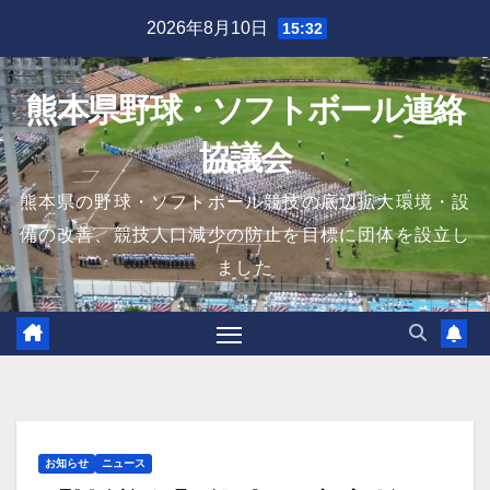
Skip
2026年8月10日
15:32
to
content
熊本県野球・ソフトボール連絡
協議会
熊本県の野球・ソフトボール競技の底辺拡大環境・設
備の改善、競技人口減少の防止を目標に団体を設立し
ました
お知らせ
ニュース