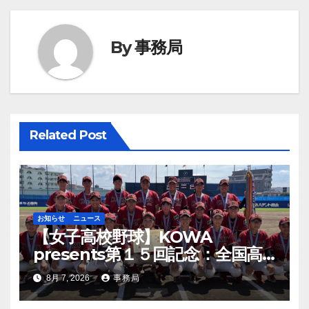
ゲ
ー
By
事務局
シ
ョ
ン
Related Post
お知らせ
ニュース
【女子高校野球】KOWA
presents第１５回記念：全国高
等学校女子硬式野球ユース大会開
8月 7, 2026
事務局
幕