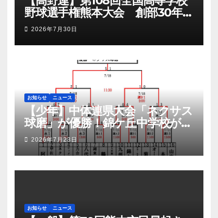
【高野連】第108回全国高等学校
野球選手権熊本大会 創部30年有
明高校悲願の初優勝
2026年7月30日
お知らせ
ニュース
【少年】中体連県大会「ネクサス
球磨」が優勝！錦ケ丘中学校が準
優勝！九州大会へ
2026年7月23日
お知らせ
ニュース