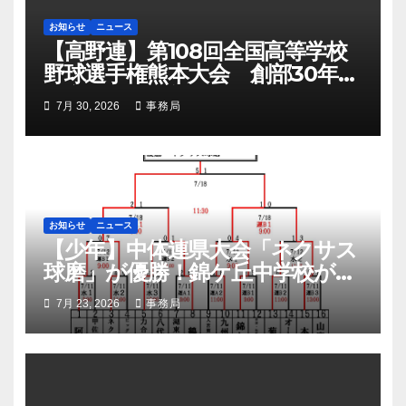
お知らせ
ニュース
【高野連】第108回全国高等学校
野球選手権熊本大会 創部30年有
明高校悲願の初優勝
7月 30, 2026
事務局
お知らせ
ニュース
【少年】中体連県大会「ネクサス
球磨」が優勝！錦ケ丘中学校が準
優勝！九州大会へ
7月 23, 2026
事務局