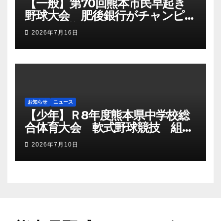
【一般】第70回熊本市民早起き
野球大会 肥後銀行がチャンピオ
ンシップ初優勝
2026年7月16日
お知らせ
ニュース
【少年】Ｒ8年度熊本県中学校総
合体育大会 軟式野球競技 組み
合わせ
2026年7月10日