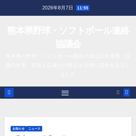
Skip
2026年8月7日
11:55
to
content
熊本県野球・ソフトボール連絡
協議会
熊本県の野球・ソフトボール競技の底辺拡大環境・設
備の改善、競技人口減少の防止を目標に団体を設立し
ました
お知らせ
ニュース