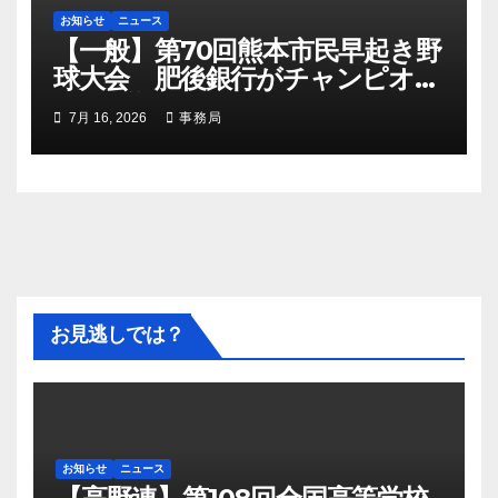
お知らせ
ニュース
【一般】第70回熊本市民早起き野
球大会 肥後銀行がチャンピオン
シップ初優勝
7月 16, 2026
事務局
お見逃しでは？
お知らせ
ニュース