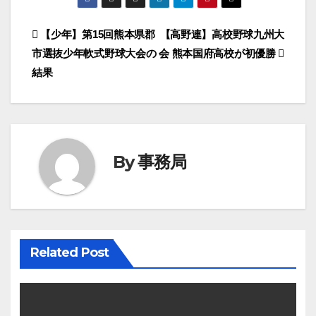
投
【少年】第15回熊本県郡
【高野連】高校野球九州大
市選抜少年軟式野球大会の
会 熊本国府高校が初優勝
稿
結果
ナ
ビ
ゲ
By
事務局
ー
シ
ョ
Related Post
ン