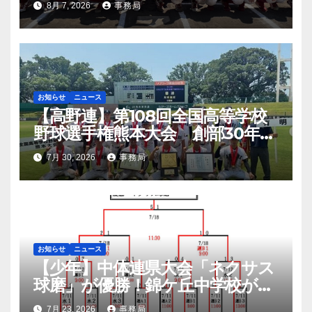
8月 7, 2026
事務局
幕
お知らせ
ニュース
【高野連】第108回全国高等学校
野球選手権熊本大会 創部30年有
明高校悲願の初優勝
7月 30, 2026
事務局
お知らせ
ニュース
【少年】中体連県大会「ネクサス
球磨」が優勝！錦ケ丘中学校が準
優勝！九州大会へ
7月 23, 2026
事務局