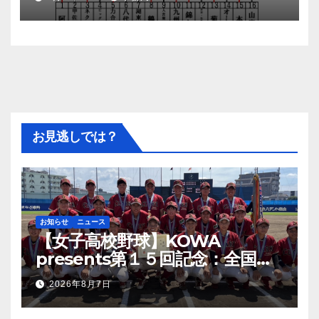
お見逃しでは？
お知らせ
ニュース
【女子高校野球】KOWA
presents第１５回記念：全国高
等学校女子硬式野球ユース大会開
2026年8月7日
幕