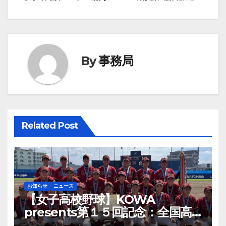
稿
ナ
ビ
By
事務局
ゲ
ー
シ
Related Post
ョ
ン
お知らせ
ニュース
【女子高校野球】KOWA
presents第１５回記念：全国高
等学校女子硬式野球ユース大会開