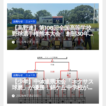
お知らせ
ニュース
【高野連】第108回全国高等学校
野球選手権熊本大会 創部30年有
明高校悲願の初優勝
2026年7月30日
お知らせ
ニュース
【少年】中体連県大会「ネクサス
球磨」が優勝！錦ケ丘中学校が準
優勝！九州大会へ
2026年7月23日