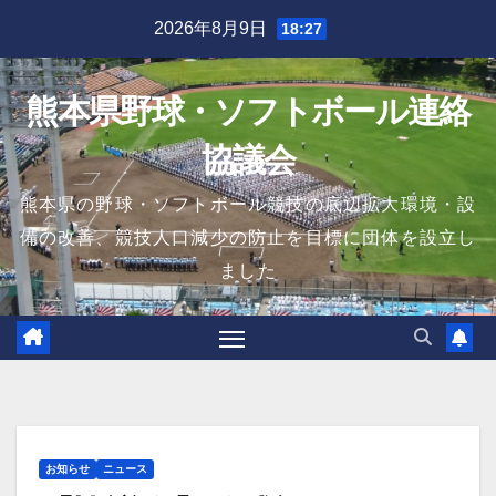
Skip
2026年8月9日
18:27
to
content
熊本県野球・ソフトボール連絡
協議会
熊本県の野球・ソフトボール競技の底辺拡大環境・設
備の改善、競技人口減少の防止を目標に団体を設立し
ました
お知らせ
ニュース