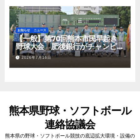
お知らせ
ニュース
【一般】第70回熊本市民早起き
野球大会 肥後銀行がチャンピオ
ンシップ初優勝
2026年7月16日
熊本県野球・ソフトボール
連絡協議会
熊本県の野球・ソフトボール競技の底辺拡大環境・設備の